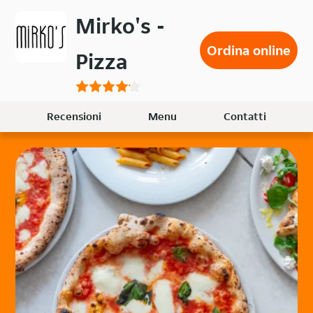
Passa
Mirko's -
al
contenuto
Ordina online
Pizza
principale
Recensioni
Menu
Contatti